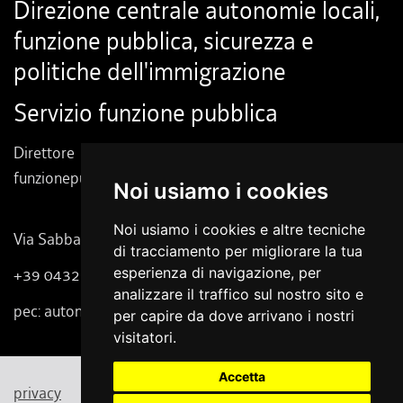
Direzione centrale autonomie locali,
funzione pubblica, sicurezza e
politiche dell'immigrazione
Servizio funzione pubblica
Direttore dott. Massimo Zanelli
funzionepubblica.ud@regione.fvg.it
Noi usiamo i cookies
Noi usiamo i cookies e altre tecniche
Via Sabbadini 31 - 33100 Udine
di tracciamento per migliorare la tua
esperienza di navigazione, per
+39 0432 555 111
analizzare il traffico sul nostro sito e
pec: autonomielocali@certregione.fvg.it
per capire da dove arrivano i nostri
visitatori.
Accetta
privacy
cookie
note legali
accessibilità