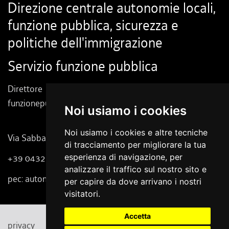
Direzione centrale autonomie locali,
funzione pubblica, sicurezza e
politiche dell'immigrazione
Servizio funzione pubblica
Direttore dott. Massimo Zanelli
funzionepubblica.ud@regione.fvg.it
Noi usiamo i cookies
Noi usiamo i cookies e altre tecniche
Via Sabbadini 31 - 33100 Udine
di tracciamento per migliorare la tua
esperienza di navigazione, per
+39 0432 555 111
analizzare il traffico sul nostro sito e
pec: autonomielocali@certregione.fvg.it
per capire da dove arrivano i nostri
visitatori.
Accetta
privacy
cookie
note legali
accessibilità